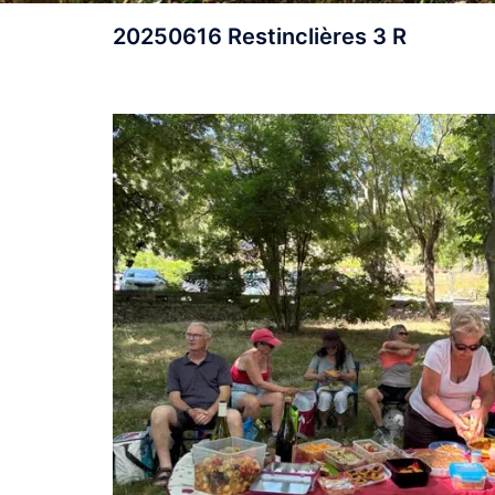
20250616 Restinclières 3 R