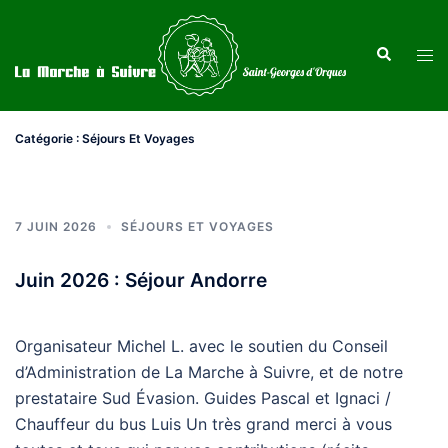
Aller
au
Recherche
Ouvr
contenu
le
men
Catégorie :
Séjours Et Voyages
7 JUIN 2026
SÉJOURS ET VOYAGES
Juin 2026 : Séjour Andorre
Organisateur Michel L. avec le soutien du Conseil
d’Administration de La Marche à Suivre, et de notre
prestataire Sud Évasion. Guides Pascal et Ignaci /
Chauffeur du bus Luis Un très grand merci à vous