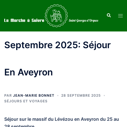
Aller
au
Recherche
Ouvr
contenu
le
men
Septembre 2025: Séjour
En Aveyron
PAR
JEAN-MARIE BONNET
28 SEPTEMBRE 2025
SÉJOURS ET VOYAGES
Séjour sur le massif du Lévézou en Aveyron du 25 au
28 septembre.