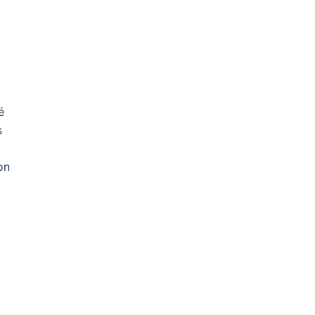
é
s
on