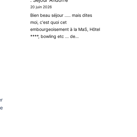
: Séjour Andorre
20 juin 2026
Bien beau séjour ..... mais dites
moi, c'est quoi cet
embourgeoisement à la MaS, Hôtel
****, bowling etc ... de…
er
me