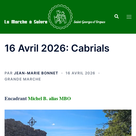
Aller
au
Recherche
Ouvr
contenu
le
men
16 Avril 2026: Cabrials
PAR
JEAN-MARIE BONNET
16 AVRIL 2026
GRANDE MARCHE
Encadrant
Michel B. alias MBO