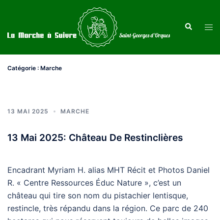
Aller
au
Recherche
Ouvr
contenu
le
men
Catégorie :
Marche
13 MAI 2025
MARCHE
13 Mai 2025: Château De Restinclières
Encadrant Myriam H. alias MHT Récit et Photos Daniel
R. « Centre Ressources Éduc Nature », c’est un
château qui tire son nom du pistachier lentisque,
restincle, très répandu dans la région. Ce parc de 240