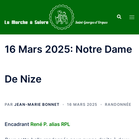
Aller
au
Recherche
Ouvr
contenu
le
men
16 Mars 2025: Notre Dame
De Nize
PAR
JEAN-MARIE BONNET
16 MARS 2025
RANDONNÉE
Encadrant
René P. alias RPL