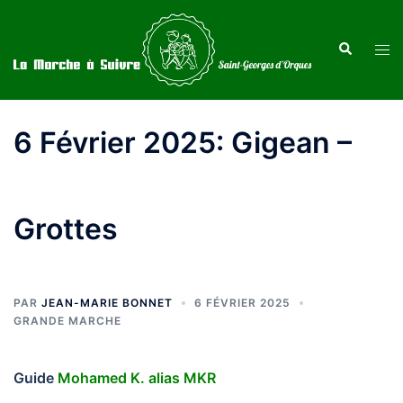
Aller
au
Recherche
Ouvr
contenu
le
men
6 Février 2025: Gigean –
Grottes
PAR
JEAN-MARIE BONNET
6 FÉVRIER 2025
GRANDE MARCHE
Guide
Mohamed K. alias MKR