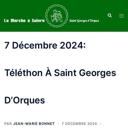
Aller
au
Recherche
Ouvr
contenu
le
men
7 Décembre 2024:
Téléthon À Saint Georges
D’Orques
PAR
JEAN-MARIE BONNET
7 DÉCEMBRE 2024