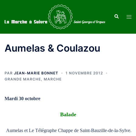
Aller
au
Recherche
Ouvr
contenu
le
men
Aumelas & Coulazou
PAR
JEAN-MARIE BONNET
1 NOVEMBRE 2012
GRANDE MARCHE
,
MARCHE
Mardi 30 octobre
Balade
Aumelas et Le Télégraphe Chappe de Saint-Bauzille-de-la-Sylve.