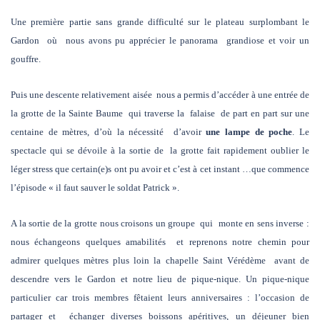
Une première partie sans grande difficulté sur le plateau surplombant le
Gardon où nous avons pu apprécier le panorama grandiose et voir un
gouffre.
Puis une descente relativement aisée nous a permis d’accéder à une entrée de
la grotte de la Sainte Baume qui traverse la falaise de part en part sur une
centaine de mètres, d’où la nécessité d’avoir
une lampe de poche
. Le
spectacle qui se dévoile à la sortie de la grotte fait rapidement oublier le
léger stress que certain(e)s ont pu avoir et c’est à cet instant …que commence
l’épisode « il faut sauver le soldat Patrick ».
A la sortie de la grotte nous croisons un groupe qui monte en sens inverse :
nous échangeons quelques amabilités et reprenons notre chemin pour
admirer quelques mètres plus loin la chapelle Saint Vérédème avant de
descendre vers le Gardon et notre lieu de pique-nique. Un pique-nique
particulier car trois membres fêtaient leurs anniversaires : l’occasion de
partager et échanger diverses boissons apéritives, un déjeuner bien