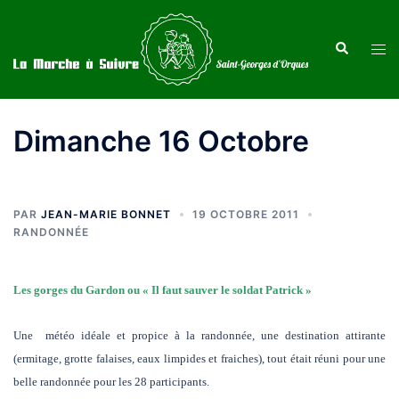
Aller
au
Recherche
Ouvr
contenu
le
men
Dimanche 16 Octobre
PAR
JEAN-MARIE BONNET
19 OCTOBRE 2011
RANDONNÉE
Les gorges du Gardon ou « Il faut sauver le soldat Patrick »
Une météo idéale et propice à la randonnée, une destination attirante
(ermitage, grotte falaises, eaux limpides et fraiches), tout était réuni pour une
belle randonnée pour les 28 participants.