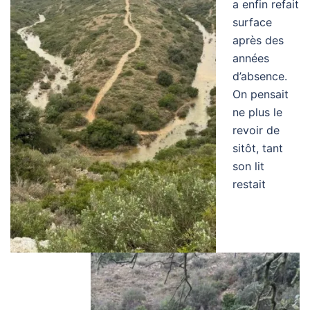
a enfin refait
surface
après des
années
d’absence.
On pensait
ne plus le
revoir de
sitôt, tant
son lit
restait