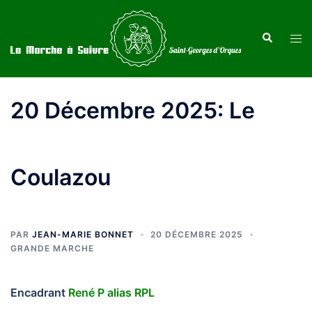
Aller
au
Recherche
Ouvr
contenu
le
men
20 Décembre 2025: Le
Coulazou
PAR
JEAN-MARIE BONNET
20 DÉCEMBRE 2025
GRANDE MARCHE
Encadrant
René P alias RPL