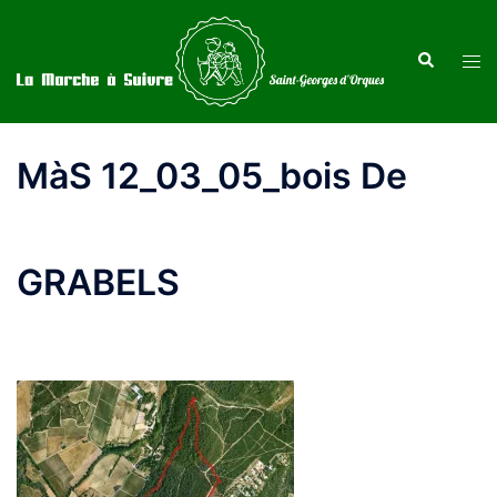
Aller
au
Recherche
Ouvr
contenu
le
men
MàS 12_03_05_bois De
GRABELS